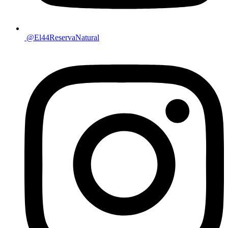
@El44ReservaNatural