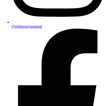
@el44reservanatural