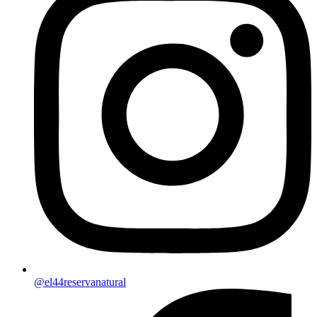
@el44reservanatural