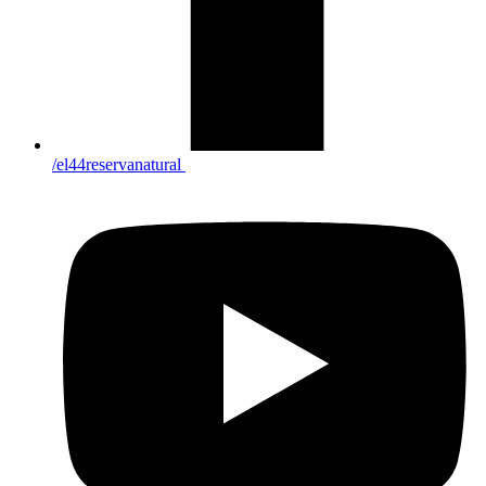
/el44reservanatural